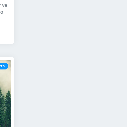
r ve
da
ZED