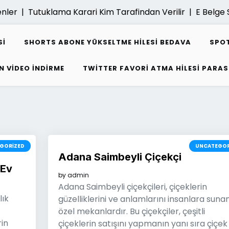
r |
Tutuklama Karari Kim Tarafindan Verilir |
E Belge Sis
SI
SHORTS ABONE YÜKSELTME HILESI BEDAVA
SPOT
N VIDEO INDIRME
TWITTER FAVORI ATMA HILESI PARAS
GORIZED
UNCATEGOR
Adana Saimbeyli Çiçekçi
 Ev
by
admin
Adana Saimbeyli çiçekçileri, çiçeklerin
lık
güzelliklerini ve anlamlarını insanlara suna
özel mekanlardır. Bu çiçekçiler, çeşitli
rin
çiçeklerin satışını yapmanın yanı sıra çiçek