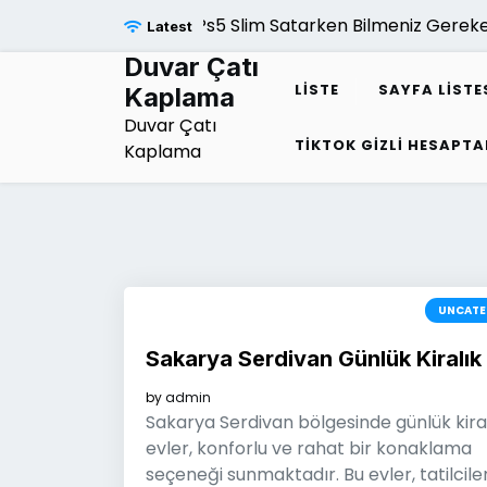
Skip
Ps5 Slim Satarken Bilmeniz Gerekenle
Latest
to
content
Duvar Çatı
LISTE
SAYFA LISTE
Kaplama
Duvar Çatı
TIKTOK GIZLI HESAPTA
Kaplama
UNCATE
Sakarya Serdivan Günlük Kiralık
by
admin
Sakarya Serdivan bölgesinde günlük kira
evler, konforlu ve rahat bir konaklama
seçeneği sunmaktadır. Bu evler, tatilcile