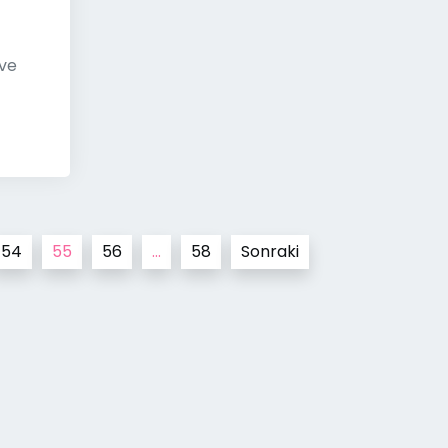
 ve
54
55
56
…
58
Sonraki
var Çatı Kaplama
|
Theme Affiliate Eye
by Wp The