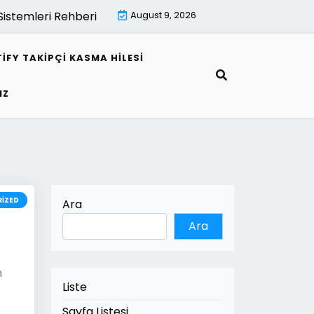
temleri Rehberi |
Mimari Gorsellestirme İle Kamu Projeleri
August 9, 2026
IFY TAKIPÇI KASMA HILESI
IZ
IZED
Ara
Ara
n
Liste
Sayfa Listesi