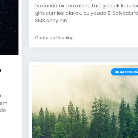
hakkında bir makalede tartışılacak konula
giriş cümlesi olarak, bu yazıda El Salvador’
SMS onayının
Continue Reading
e
UNCATEGORI
ı
Hem
 de