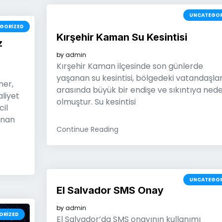
UNCATEGOR
GORIZED
Kırşehir Kaman Su Kesintisi
z
by
admin
Kırşehir Kaman ilçesinde son günlerde
yaşanan su kesintisi, bölgedeki vatandaşla
ner,
arasında büyük bir endişe ve sıkıntıya ned
liyet
olmuştur. Su kesintisi
cil
unan
Continue Reading
UNCATEGOR
El Salvador SMS Onay
by
admin
ORIZED
El Salvador’da SMS onayının kullanımı