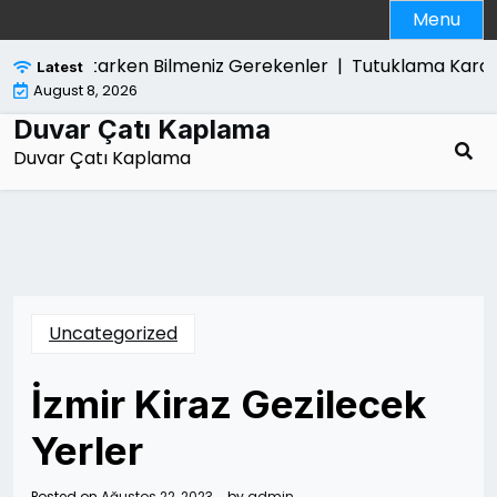
Skip
Menu
to
content
lim Satarken Bilmeniz Gerekenler |
Tutuklama Karari Kim
Latest
August 8, 2026
Duvar Çatı Kaplama
Duvar Çatı Kaplama
Uncategorized
İzmir Kiraz Gezilecek
Yerler
Posted on
Ağustos 22, 2023
by
admin