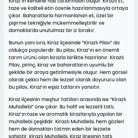
Kiraz’ın kendine has tatlarından oluşur. Kirazlı Et,
taze ve kaliteli etin özenle hazırlanmasıyla ortaya
çıkar. Baharatlarla harmanlanan et, özel bir
pişirme tekniğiyle mükemmelleştirilir ve
damaklarda unutulmaz bir iz bırakır.
Bunun yanı sıra, Kiraz ilçesinde “Kirazlı Pilav” da
oldukça popülerdir. Bu pilav, Kiraz’ın en önemli
tarım ürünü olan kirazla birlikte hazırlanır. Kirazlı
Pilav, pirinç, kiraz ve baharatların uyumlu bir
şekilde bir araya getirilmesiyle oluşur. Hem görsel
olarak çekici hem de lezzet olarak doyurucu olan
bu pilav, Kiraz’ın eşsiz tatlarını yansıtır.
Kiraz ilçesinin meşhur tatlıları arasında ise “Kirazlı
Muhallebi” öne çıkar. Bu hafif ve lezzetli tatlı,
Kiraz’ın taze ve aromatik kirazlarıyla yapılan bir
muhallebi çeşididir. Kirazlı Muhallebi, hem gözleri
hem de damakları tatmin eden bir lezzete
sahiptir. Kirazlı Muhallebi, Kiraz ilçesinin tatlı