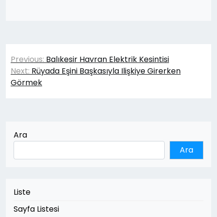
Yazı
Previous:
Balıkesir Havran Elektrik Kesintisi
gezinmesi
Next:
Rüyada Eşini Başkasıyla Ilişkiye Girerken
Görmek
Ara
Ara
Liste
Sayfa Listesi