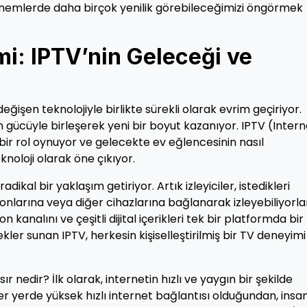
önemlerde daha birçok yenilik görebileceğimizi öngörmek
mi: IPTV’nin Geleceği ve
işen teknolojiyle birlikte sürekli olarak evrim geçiriyor.
in gücüyle birleşerek yeni bir boyut kazanıyor. IPTV (Intern
bir rol oynuyor ve gelecekte ev eğlencesinin nasıl
knoloji olarak öne çıkıyor.
dikal bir yaklaşım getiriyor. Artık izleyiciler, istedikleri
zyonlarına veya diğer cihazlarına bağlanarak izleyebiliyorla
 kanalını ve çeşitli dijital içerikleri tek bir platformda bir
nekler sunan IPTV, herkesin kişiselleştirilmiş bir TV deneyimi
ır nedir? İlk olarak, internetin hızlı ve yaygın bir şekilde
 her yerde yüksek hızlı internet bağlantısı olduğundan, insa