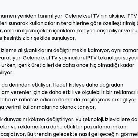
tamamen yeniden tanımlıyor. Geleneksel TV'nin aksine, IPTV
kleri sunarak kullanıcıların tercihlerine göre özelleştirilmiş 
, onların ilgisini çeken içeriklere kolayca erişebiliyor ve bu
 kesintisiz bir şekilde sunuluyor.
ce izleme alışkanlıklarını değiştirmekle kalmıyor, aynı zam
 yaratıyor. Geleneksel TV yayıncıları, IPTV teknolojisi sayes
lurken, içerik üreticileri de daha önce hiç olmadığı kadar
liyor.
 da derinden etkiliyor. Hedef kitleye daha doğrudan
am verenler için de daha etkili ve ölçülebilir bir reklamcıl
 daha az rahatsız edici reklamlarla karşılaşmasını sağlıyor
a verimli kullanmalarına olanak tanıyor.
lık dünyasını kökten değiştiriyor. Bu teknoloji, izleyicilere d
leler ve reklamcılara daha etkili bir pazarlama imkanı
i başlatıyor. Bu trendin gelecekte nasıl gelişeceğini görme