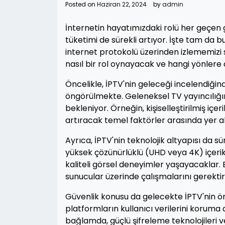
Posted on
Haziran 22, 2024
by
admin
İnternetin hayatımızdaki rolü her geçen g
tüketimi de sürekli artıyor. İşte tam da b
internet protokolü üzerinden izlememizi 
nasıl bir rol oynayacak ve hangi yönlere
Öncelikle, İPTV'nin geleceği incelendiğinde, 
öngörülmekte. Geleneksel TV yayıncılığın
bekleniyor. Örneğin, kişiselleştirilmiş içe
artıracak temel faktörler arasında yer al
Ayrıca, İPTV'nin teknolojik altyapısı da sü
yüksek çözünürlüklü (UHD veya 4K) içerikl
kaliteli görsel deneyimler yaşayacaklar. B
sunucular üzerinde çalışmalarını gerektir
Güvenlik konusu da gelecekte İPTV'nin ö
platformların kullanıcı verilerini koruma 
bağlamda, güçlü şifreleme teknolojileri ve