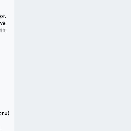
or.
 ve
rin
yonu)
a