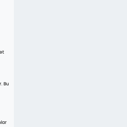
et
r. Bu
nlar