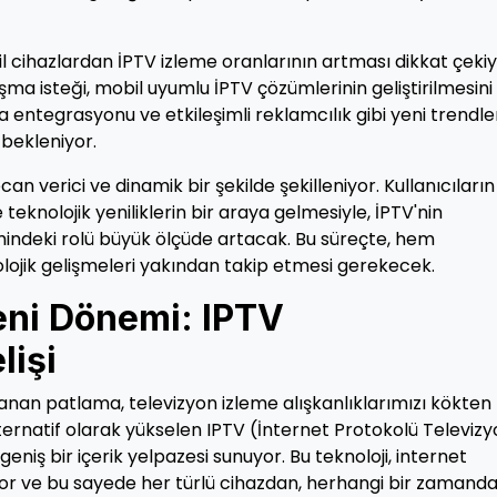
l cihazlardan İPTV izleme oranlarının artması dikkat çekiy
şma isteği, mobil uyumlu İPTV çözümlerinin geliştirilmesini
a entegrasyonu ve etkileşimli reklamcılık gibi yeni trendle
bekleniyor.
an verici ve dinamik bir şekilde şekilleniyor. Kullanıcıların
e teknolojik yeniliklerin bir araya gelmesiyle, İPTV'nin
mindeki rolü büyük ölçüde artacak. Bu süreçte, hem
olojik gelişmeleri yakından takip etmesi gerekecek.
Yeni Dönemi: IPTV
lişi
aşanan patlama, televizyon izleme alışkanlıklarımızı kökten
lternatif olarak yükselen IPTV (İnternet Protokolü Televiz
 geniş bir içerik yelpazesi sunuyor. Bu teknoloji, internet
ıyor ve bu sayede her türlü cihazdan, herhangi bir zamand