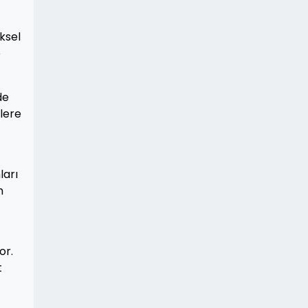
eksel
e
de
klere
ları
n
or.
t