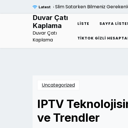
Skip
Ps5 Slim Satarken Bilmeniz Gerekenler |
Latest
to
content
Duvar Çatı
LISTE
SAYFA LISTE
Kaplama
Duvar Çatı
TIKTOK GIZLI HESAPTA
Kaplama
Uncategorized
IPTV Teknolojisi
ve Trendler