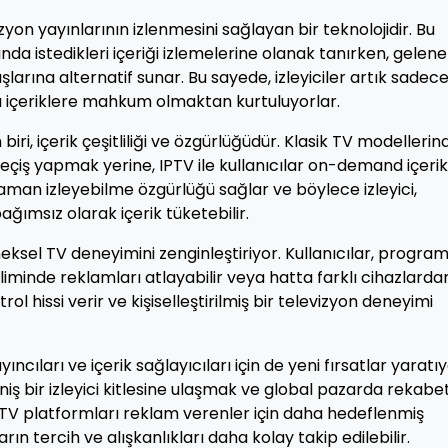
yon yayınlarının izlenmesini sağlayan bir teknolojidir. Bu
anda istedikleri içeriği izlemelerine olanak tanırken, gelen
larına alternatif sunar. Bu sayede, izleyiciler artık sadec
uğu içeriklere mahkum olmaktan kurtuluyorlar.
ri, içerik çeşitliliği ve özgürlüğüdür. Klasik TV modellerin
 geçiş yapmak yerine, IPTV ile kullanıcılar on-demand içeri
eri zaman izleyebilme özgürlüğü sağlar ve böylece izleyici,
ımsız olarak içerik tüketebilir.
eneksel TV deneyimini zenginleştiriyor. Kullanıcılar, program
diliminde reklamları atlayabilir veya hatta farklı cihazlarda
trol hissi verir ve kişiselleştirilmiş bir televizyon deneyimi
ncıları ve içerik sağlayıcıları için de yeni fırsatlar yaratıy
eniş bir izleyici kitlesine ulaşmak ve global pazarda rekabe
PTV platformları reklam verenler için daha hedeflenmiş
rın tercih ve alışkanlıkları daha kolay takip edilebilir.