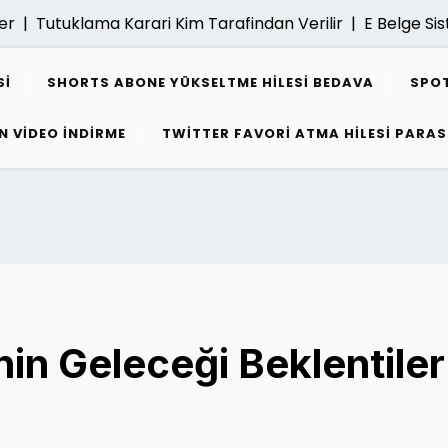
Tutuklama Karari Kim Tarafindan Verilir |
E Belge Sisteml
SI
SHORTS ABONE YÜKSELTME HILESI BEDAVA
SPOT
N VIDEO INDIRME
TWITTER FAVORI ATMA HILESI PARAS
nin Geleceği Beklentiler