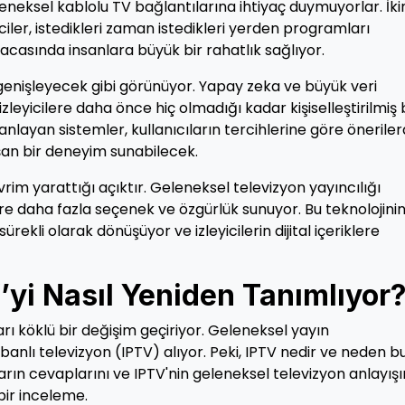
leneksel kablolu TV bağlantılarına ihtiyaç duymuyorlar. İki
yiciler, istedikleri zaman istedikleri yerden programları
macasında insanlara büyük bir rahatlık sağlıyor.
genişleyecek gibi görünüyor. Yapay zeka ve büyük veri
 izleyicilere daha önce hiç olmadığı kadar kişiselleştirilmiş 
anlayan sistemler, kullanıcıların tercihlerine göre önerile
aşan bir deneyim sunabilecek.
rim yarattığı açıktır. Geleneksel televizyon yayıncılığı
lere daha fazla seçenek ve özgürlük sunuyor. Bu teknolojini
ürekli olarak dönüşüyor ve izleyicilerin dijital içeriklere
’yi Nasıl Yeniden Tanımlıyor
ı köklü bir değişim geçiriyor. Geleneksel yayın
banlı televizyon (IPTV) alıyor. Peki, IPTV nedir ve neden b
arın cevaplarını ve IPTV'nin geleneksel televizyon anlayışı
bir inceleme.