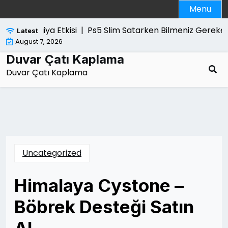
Skip
Menu
to
content
e İci Saygiya Etkisi |
Ps5 Slim Satarken Bilmeniz Gereken
Latest
August 7, 2026
Duvar Çatı Kaplama
Duvar Çatı Kaplama
Uncategorized
Himalaya Cystone –
Böbrek Desteği Satın