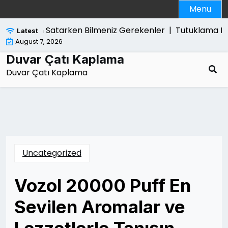
Skip
Menu
to
content
Ps5 Slim Satarken Bilmeniz Gerekenler |
Tutuklama Karari
Latest
August 7, 2026
Duvar Çatı Kaplama
Duvar Çatı Kaplama
Uncategorized
Vozol 20000 Puff En
Sevilen Aromalar ve