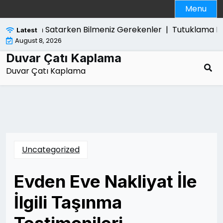
Skip
Menu
to
content
Ps5 Slim Satarken Bilmeniz Gerekenler |
Tutuklama Karari
Latest
August 8, 2026
Duvar Çatı Kaplama
Duvar Çatı Kaplama
Uncategorized
Evden Eve Nakliyat İle
İlgili Taşınma