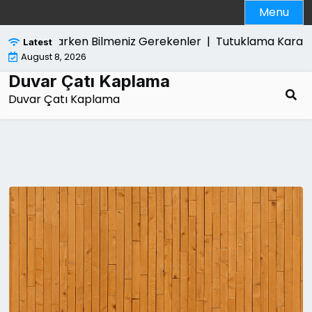
Skip
Menu
to
content
 Satarken Bilmeniz Gerekenler |
Tutuklama Karari Kim Ta
Latest
August 8, 2026
Duvar Çatı Kaplama
Duvar Çatı Kaplama