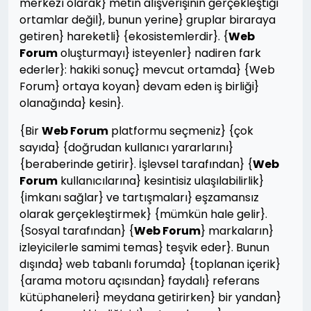
merkezî olarak} metin alışverişinin gerçekleştiği
ortamlar değil}, bunun yerine} gruplar biraraya
getiren} hareketli} {ekosistemlerdir}. {
Web
Forum
oluşturmayı} isteyenler} nadiren fark
ederler}: hakiki sonuç} mevcut ortamda} {Web
Forum} ortaya koyan} devam eden iş birliği}
olanağında} kesin}.
{Bir
Web Forum
platformu seçmeniz} {çok
sayıda} {doğrudan kullanıcı yararlarını}
{beraberinde getirir}. İşlevsel tarafından} {
Web
Forum
kullanıcılarına} kesintisiz ulaşılabilirlik}
{imkanı sağlar} ve tartışmaları} eşzamansız
olarak gerçekleştirmek} {mümkün hale gelir}.
{Sosyal tarafından} {
Web Forum
} markaların}
izleyicilerle samimi temas} teşvik eder}. Bunun
dışında} web tabanlı forumda} {toplanan içerik}
{arama motoru açısından} faydalı} referans
kütüphaneleri} meydana getirirken} bir yandan}