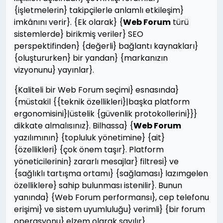
{işletmelerin} takipçilerle anlamlı etkileşim}
imkânını verir}. {Ek olarak} {
Web Forum
türü
sistemlerde} birikmiş veriler} SEO
perspektifinden} {değerli} bağlantı kaynakları}
{oluştururken} bir yandan} {markanızın
vizyonunu} yayınlar}.
{Kaliteli bir Web Forum seçimi} esnasında}
{müstakil {{teknik özellikleri}|başka platform
ergonomisini}|üstelik {güvenlik protokollerini}}}
dikkate almalısınız}. Bilhassa} {
Web Forum
yazılımının} {topluluk yönetimine} {ait}
{özellikleri} {çok önem taşır}. Platform
yöneticilerinin} zararlı mesajlar} filtresi} ve
{sağlıklı tartışma ortamı} {sağlaması} lazımgelen
özelliklere} sahip bulunması istenilir}. Bunun
yanında} {Web Forum performansı}, cep telefonu
erişimi} ve sistem uyumluluğu} verimli} {bir forum
operasyonu} elzem olarak sayılır}.