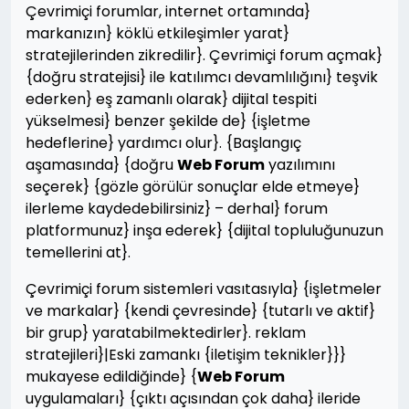
Çevrimiçi forumlar, internet ortamında}
markanızın} köklü etkileşimler yarat}
stratejilerinden zikredilir}. Çevrimiçi forum açmak}
{doğru stratejisi} ile katılımcı devamlılığını} teşvik
ederken} eş zamanlı olarak} dijital tespiti
yükselmesi} benzer şekilde de} {işletme
hedeflerine} yardımcı olur}. {Başlangıç
aşamasında} {doğru
Web Forum
yazılımını
seçerek} {gözle görülür sonuçlar elde etmeye}
ilerleme kaydedebilirsiniz} – derhal} forum
platformunuz} inşa ederek} {dijital topluluğunuzun
temellerini at}.
Çevrimiçi forum sistemleri vasıtasıyla} {işletmeler
ve markalar} {kendi çevresinde} {tutarlı ve aktif}
bir grup} yaratabilmektedirler}. reklam
stratejileri}|Eski zamankı {iletişim teknikler}}}
mukayese edildiğinde} {
Web Forum
uygulamaları} {çıktı açısından çok daha} ileride