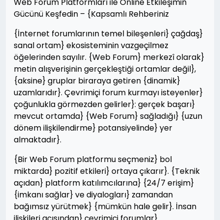
Web Forum Platformları ile Online Etkileşimin
Gücünü Keşfedin – {Kapsamlı Rehberiniz
{İnternet forumlarının temel bileşenleri} çağdaş}
sanal ortam} ekosisteminin vazgeçilmez
öğelerinden sayılır. {Web Forum} merkezî olarak}
metin alışverişinin gerçekleştiği ortamlar değil},
{aksine} gruplar biraraya getiren {dinamik}
uzamlarıdır}. Çevrimiçi forum kurmayı isteyenler}
çoğunlukla görmezden gelirler}: gerçek başarı}
mevcut ortamda} {Web Forum} sağladığı} {uzun
dönem ilişkilendirme} potansiyelinde} yer
almaktadır}.
{Bir Web Forum platformu seçmeniz} bol
miktarda} pozitif etkileri} ortaya çıkarır}. {Teknik
açıdan} platform katılımcılarına} {24/7 erişim}
{imkanı sağlar} ve diyalogları} zamandan
bağımsız yürütmek} {mümkün hale gelir}. İnsan
ilişkileri açısından} çevrimiçi forumlar}