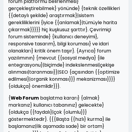
forum platformu belirlenmesi}
gerçekleştirebilmek} yönünde} {teknik özellikleri
{{detaylı şekilde} araştırmak}|sistem
gerekliliklerini {iyice {{anlamak}|tümüyle harita
çıkarmak}}}}} hiç kuşkusuz şarttır}. Çevrimiçi
forum sisteminde} {kullanıcı deneyimi},
responsive tasarım}, bilgi koruması} ve idari
olanakları} kritik önem taşır}. {Ayrıca} forum
yazılımının} {mevcut {{sosyal medya} {ile
entegrasyonu}|biçimde} indekslenmesi|çekişe
alınması|taranması}}|SEO {açısından {{optimize
edilmesi}|organik konması}}} mekanizması}}}}
{oldukça} önemlidir}}}.
{
Web Forum
başlatma kararı} {almak}
markanız} kullanıcı tabanınız} gelecekte}
{oldukça {{faydalı}|çok {olumlu}}}
göstermektedir}. {{{Başta {{hızlı} kurma} ile
başlamanız|İlk aşamada sade} bir ortam}