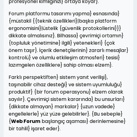
profesyonel kimliğinizi} ortaya koyar}.
Forum platformu tasarımı yapma} esnasında}
{müstakil {{teknik özellikleri}|başka platform
ergonomisini}|üstelik {güvenlik protokollerini}}}
dikkate almalısınız}. Bilhassa} çevrimiçi ortamın}
{topluluk yönetimine} ilgili} yetenekleri} {çok
önem taşır}. İçerik denetçilerinin} zararlı mesajlar}
kontrolü} ve olumlu etkileşim atmosferi} tesisi}
lazımgelen özelliklere} sahip olması elzem}.
Farklı perspektiften} sistem yanıt verilişi},
taşınabilir cihaz desteği} ve sistem uyumluluğu}
produktif} {bir forum operasyonu} elzem olarak
sayılır}. Çevrimiçi sistem kararında} bu unsurları}
{dikkate almayan} markalar} {uzun vadede}
engellelerle} yüz yüze gelebilirler}. {Bu sebeple}
{
Web Forum
başlangıç aşaması} derinlemesine}
bir tahlil} işaret eder}.