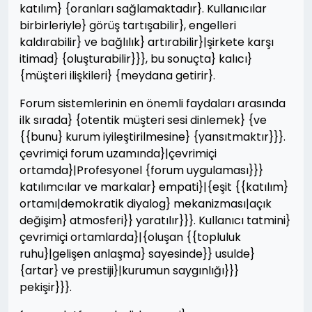
katılım} {oranları sağlamaktadır}. Kullanıcılar
birbirleriyle} görüş tartışabilir}, engelleri
kaldırabilir} ve bağlılık} artırabilir}|şirkete karşı
itimad} {oluşturabilir}}}, bu sonuçta} kalıcı}
{müşteri ilişkileri} {meydana getirir}.
Forum sistemlerinin en önemli faydaları arasında
ilk sırada} {otentik müşteri sesi dinlemek} {ve
{{bunu} kurum iyileştirilmesine} {yansıtmaktır}}}.
çevrimiçi forum uzamında}|çevrimiçi
ortamda}|Profesyonel {forum uygulaması}}}
katılımcılar ve markalar} empati}|{eşit {{katılım}
ortamı|demokratik diyalog} mekanizması|açık
değişim} atmosferi}} yaratılır}}}. Kullanıcı tatmini}
çevrimiçi ortamlarda}|{oluşan {{topluluk
ruhu}|gelişen anlaşma} sayesinde}} usulde}
{artar} ve prestiji}|kurumun saygınlığı}}}
pekişir}}}.