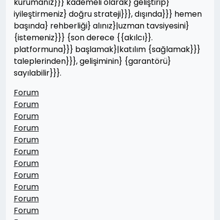
kurumanız}}} kademeli olarak} geliştirip}
iyileştirmeniz} doğru strateji}}}, dışında}}} hemen
başında} rehberliği} alınız}|uzman tavsiyesini}
{istemeniz}}} {son derece {{akılcı}}.
platformuna}}} başlamak}|katılım {sağlamak}}}
taleplerinden}}}, gelişiminin} {garantörü}
sayılabilir}}}.
Forum
Forum
Forum
Forum
Forum
Forum
Forum
Forum
Forum
Forum
Forum