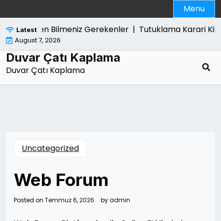
Skip
Menu
to
content
atarken Bilmeniz Gerekenler |
Tutuklama Karari Kim Taraf
Latest
August 7, 2026
Duvar Çatı Kaplama
Duvar Çatı Kaplama
Uncategorized
Web Forum
Posted on
Temmuz 6, 2026
by
admin