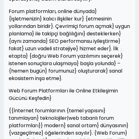
Forum platformları, online dünyada}
{işletmenizin} kalıcı ilişkiler kur} {etmesinin
yollarından biridir}. Çevrimiçi forum açmak} uygun
planlama} ile takipçi bağlılığını} desteklerken}
{aynı zamanda} SEO performansu iyileştirme}
fakat} uzun vadeli stratejiye} hizmet eder}. İlk
etapta} {doğru Web Forum yazılımını seçerek}
istenen sonuçlara ulaşmaya} başla yolunda} –
{hemen bugün} forumunuz} oluşturarak} sanal
ekosistem inşa etme}.
Web Forum Platformları ile Online Etkileşimin
Gücünü Keşfedin}
{{İnternet forumlarının {temel yapısını}
tanımlayan} teknolojiler|web tabanlı forum
platformları}} modern} sanal ortam} dünyasının}
{vazgeçilmez} öğelerinden sayılır}. {Web Forum}