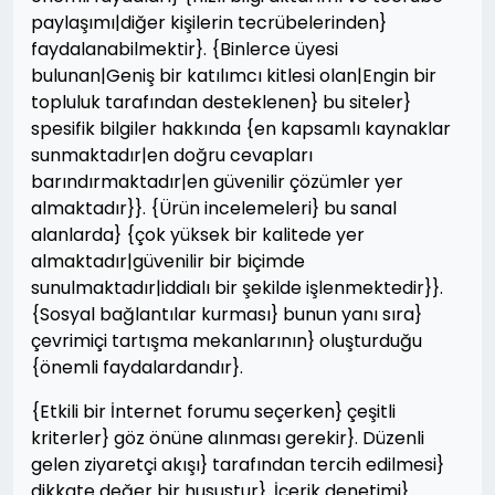
paylaşımı|diğer kişilerin tecrübelerinden}
faydalanabilmektir}. {Binlerce üyesi
bulunan|Geniş bir katılımcı kitlesi olan|Engin bir
topluluk tarafından desteklenen} bu siteler}
spesifik bilgiler hakkında {en kapsamlı kaynaklar
sunmaktadır|en doğru cevapları
barındırmaktadır|en güvenilir çözümler yer
almaktadır}}. {Ürün incelemeleri} bu sanal
alanlarda} {çok yüksek bir kalitede yer
almaktadır|güvenilir bir biçimde
sunulmaktadır|iddialı bir şekilde işlenmektedir}}.
{Sosyal bağlantılar kurması} bunun yanı sıra}
çevrimiçi tartışma mekanlarının} oluşturduğu
{önemli faydalardandır}.
{Etkili bir İnternet forumu seçerken} çeşitli
kriterler} göz önüne alınması gerekir}. Düzenli
gelen ziyaretçi akışı} tarafından tercih edilmesi}
dikkate değer bir husustur}. İçerik denetimi}