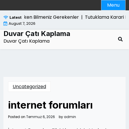
Skip
Menu
to
content
 Satarken Bilmeniz Gerekenler |
Tutuklama Karari Kim Tar
Latest
August 7, 2026
Duvar Çatı Kaplama
Duvar Çatı Kaplama
Uncategorized
internet forumları
Posted on
Temmuz 6, 2026
by
admin