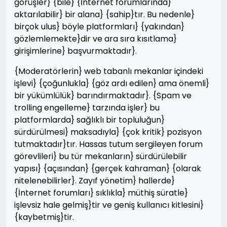
görüşler} {bile} {İnternet forumlarında}
aktarılabilir} bir alana} {sahip}tır. Bu nedenle}
birçok ulus} böyle platformları} {yakından}
gözlemlemekte}dir ve ara sıra kısıtlama}
girişimlerine} başvurmaktadır}.
{Moderatörlerin} web tabanlı mekanlar içindeki
işlevi} {çoğunlukla} {göz ardı edilen} ama önemli}
bir yükümlülük} barındırmaktadır}. {Spam ve
trolling engelleme} tarzında işler} bu
platformlarda} sağlıklı bir topluluğun}
sürdürülmesi} maksadıyla} {çok kritik} pozisyon
tutmaktadır}tır. Hassas tutum sergileyen forum
görevlileri} bu tür mekanların} sürdürülebilir
yapısı} {açısından} {gerçek kahraman} {olarak
nitelenebilirler}. Zayıf yönetim} hallerde}
{İnternet forumları} sıklıkla} müthiş süratle}
işlevsiz hale gelmiş}tir ve geniş kullanıcı kitlesini}
{kaybetmiş}tir.