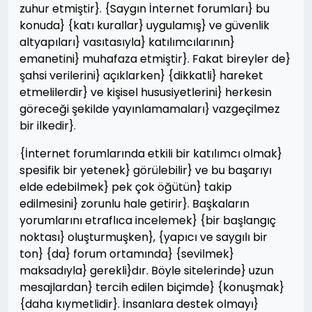
zuhur etmiştir}. {Saygın İnternet forumları} bu
konuda} {katı kurallar} uygulamış} ve güvenlik
altyapıları} vasıtasıyla} katılımcılarının}
emanetini} muhafaza etmiştir}. Fakat bireyler de}
şahsi verilerini} açıklarken} {dikkatli} hareket
etmelilerdir} ve kişisel hususiyetlerini} herkesin
göreceği şekilde yayınlamamaları} vazgeçilmez
bir ilkedir}.
{İnternet forumlarında etkili bir katılımcı olmak}
spesifik bir yetenek} görülebilir} ve bu başarıyı
elde edebilmek} pek çok öğütün} takip
edilmesini} zorunlu hale getirir}. Başkaların
yorumlarını etraflıca incelemek} {bir başlangıç
noktası} oluşturmuşken}, {yapıcı ve saygılı bir
ton} {da} forum ortamında} {sevilmek}
maksadıyla} gerekli}dır. Böyle sitelerinde} uzun
mesajlardan} tercih edilen biçimde} {konuşmak}
{daha kıymetlidir}. İnsanlara destek olmayı}