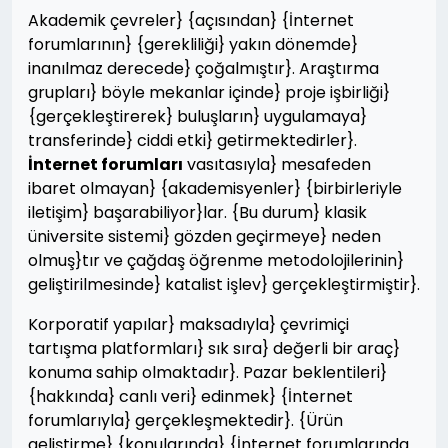
Akademik çevreler} {açısından} {İnternet
forumlarının} {gerekliliği} yakın dönemde}
inanılmaz derecede} çoğalmıştır}. Araştırma
grupları} böyle mekanlar içinde} proje işbirliği}
{gerçekleştirerek} buluşların} uygulamaya}
transferinde} ciddi etki} getirmektedirler}.
İnternet forumları
vasıtasıyla} mesafeden
ibaret olmayan} {akademisyenler} {birbirleriyle
iletişim} başarabiliyor}lar. {Bu durum} klasik
üniversite sistemi} gözden geçirmeye} neden
olmuş}tır ve çağdaş öğrenme metodolojilerinin}
geliştirilmesinde} katalist işlev} gerçekleştirmiştir}.
Korporatif yapılar} maksadıyla} çevrimiçi
tartışma platformları} sık sıra} değerli bir araç}
konuma sahip olmaktadır}. Pazar beklentileri}
{hakkında} canlı veri} edinmek} {İnternet
forumlarıyla} gerçekleşmektedir}. {Ürün
geliştirme} {konularında} {İnternet forumlarında