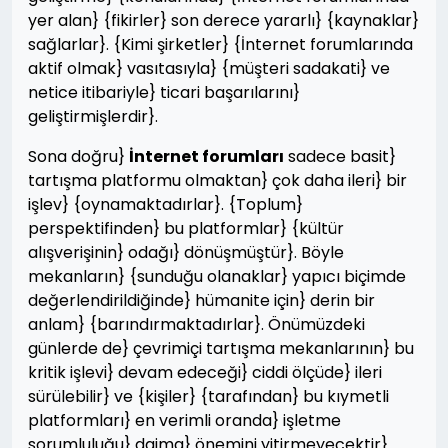
yer alan} {fikirler} son derece yararlı} {kaynaklar}
sağlarlar}. {Kimi şirketler} {İnternet forumlarında
aktif olmak} vasıtasıyla} {müşteri sadakati} ve
netice itibariyle} ticari başarılarını}
geliştirmişlerdir}.
Sona doğru}
İnternet forumları
sadece basit}
tartışma platformu olmaktan} çok daha ileri} bir
işlev} {oynamaktadırlar}. {Toplum}
perspektifinden} bu platformlar} {kültür
alışverişinin} odağı} dönüşmüştür}. Böyle
mekanların} {sunduğu olanaklar} yapıcı biçimde
değerlendirildiğinde} hümanite için} derin bir
anlam} {barındırmaktadırlar}. Önümüzdeki
günlerde de} çevrimiçi tartışma mekanlarının} bu
kritik işlevi} devam edeceği} ciddi ölçüde} ileri
sürülebilir} ve {kişiler} {tarafından} bu kıymetli
platformları} en verimli oranda} işletme
sorumluluğu} daima} önemini yitirmeyecektir}.