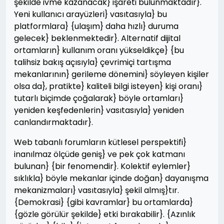
şekilde ivme kazanacak} işareti bulunmaktadır}.
Yeni kullanıcı arayüzleri} vasıtasıyla} bu
platformlara} {ulaşım} daha hızlı} duruma
gelecek} beklenmektedir}. Alternatif dijital
ortamların} kullanım oranı yükseldikçe} {bu
talihsiz bakış açısıyla} çevrimiçi tartışma
mekanlarının} gerileme dönemini} söyleyen kişiler
olsa da}, pratikte} kaliteli bilgi isteyen} kişi oranı}
tutarlı biçimde çoğalarak} böyle ortamları}
yeniden keşfedenlerin} vasıtasıyla} yeniden
canlandırmaktadır}.
Web tabanlı forumların kütlesel perspektifi}
inanılmaz ölçüde geniş} ve pek çok katmanı
bulunan} {bir fenomendir}. Kolektif eylemler}
sıklıkla} böyle mekanlar içinde doğan} dayanışma
mekanizmaları} vasıtasıyla} şekil almış}tır.
{Demokrasi} {gibi kavramlar} bu ortamlarda}
{gözle görülür şekilde} etki bırakabilir}. {Azınlık