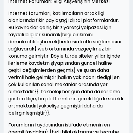
İnternet Forumları: Bilgi Alışverişinin Merkezi
İnternet forumları, katılımcıların ortak ilgi
alanlarında fikir paylaştığı dijital platformlardur.
Bu kaynaklar geniş bir ziyaretçi yelpazesi için
faydalı bilgiler sunarak|bilgi birikimini
demokratikleştirerek|herkesin katkı sağlamasını
sağlayarak} web ortamında vazgeçilmez bir
konuma gelmiştir. Böyle türde siteler yıllar içinde
ilerleme kaydetmiş|yapısından güncel haline
çeşitli değişimlerden geçmiş} ve şu an daha
verimli hale gelmiştir|halkın yakından izlediği |en
çok kullanılan sanal mekanlar arasında yer
almaktadır}}. Teknoloji her gün daha da ilerleme
gösterdikçe, bu platformların gerekliliği de sürekli
artmaktadır|yükselişe geçmiştir|daha da
belirginleşmiştir}}.
Forumların faydasından istifade etmenin en
önemli faydaları} {hızlı bilgi aktarımı ve tecrübe