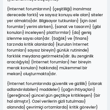
{İnternet forumlarının} {çeşitliliği} inanılmaz
derecede farklı} ve sayısız konuyu ele alan} siteler
yer almakta}dır. Bilgisayar tutkunları} {için özel
forumlar} yerini alırken}, {sanat ve tasarım} {gibi
konuları} inceleyen} platformlar} {da} geniş
izlenme sayısı olan}dır. {Sağlık} ve {finans}
tarzında kritik alanlarda} {kurulan İnternet
forumları} sayısız bireyin} günlük rutininde}
farklılık meydana getirmekte}dir. Bu zenginlik
aracılığıyla} {İnternet forumları} her bireyin
merak konuları} hakkında} mükemmel bir
mekan} oluşturmakta}dır.
{İnternet forumlarında güvenlik ve gizlilik} {olarak
adlandırılabilen} maddeler} {çağın ihtiyaçları}
{gereğince} güncel gün geçtikçe kritikleşen} {bir
hal almıştır}. Özel verilerin gizli tutulması}
alanında} çevrimiçi ortamlarda} kritik görevler}