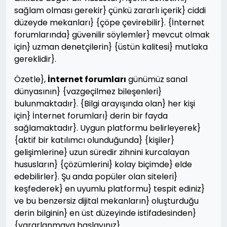
sağlam olması gerekir} çünkü zararlı içerik} ciddi
düzeyde mekanları} {çöpe çevirebilir}. {İnternet
forumlarında} güvenilir söylemler} mevcut olmak
için} uzman denetçilerin} {üstün kalitesi} mutlaka
gereklidir}.
Özetle},
İnternet forumları
günümüz sanal
dünyasının} {vazgeçilmez bileşenleri}
bulunmaktadır}. {Bilgi arayışında olan} her kişi
için} İnternet forumları} derin bir fayda
sağlamaktadır}. Uygun platformu belirleyerek}
{aktif bir katılımcı olunduğunda} {kişiler}
gelişimlerine} uzun süredir zihnini kurcalayan
hususların} {çözümlerini} kolay biçimde} elde
edebilirler}. Şu anda popüler olan siteleri}
keşfederek} en uyumlu platformu} tespit ediniz}
ve bu benzersiz dijital mekanların} oluşturduğu
derin bilginin} en üst düzeyinde istifadesinden}
{yararlanmaya başlayınız}.