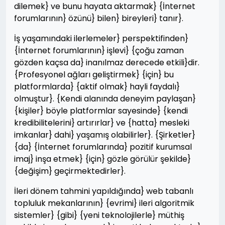
dilemek} ve bunu hayata aktarmak} {İnternet
forumlarının} özünü} bilen} bireyleri} tanır}.
İş yaşamındaki ilerlemeler} perspektifinden}
{İnternet forumlarının} işlevi} {çoğu zaman
gözden kaçsa da} inanılmaz derecede etkili}dir.
{Profesyonel ağları geliştirmek} {için} bu
platformlarda} {aktif olmak} hayli faydalı}
olmuştur}. {Kendi alanında deneyim paylaşan}
{kişiler} böyle platformlar sayesinde} {kendi
kredibilitelerini} artırırlar} ve {hatta} mesleki
imkanlar} dahi} yaşamış olabilirler}. {Şirketler}
{da} {İnternet forumlarında} pozitif kurumsal
imaj} inşa etmek} {için} gözle görülür şekilde}
{değişim} geçirmektedirler}.
İleri dönem tahmini yapıldığında} web tabanlı
topluluk mekanlarının} {evrimi} ileri algoritmik
sistemler} {gibi} {yeni teknolojilerle} müthiş