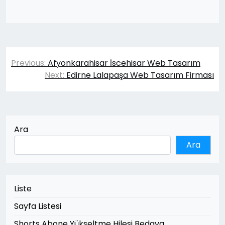
Yazı
Previous:
Afyonkarahisar İscehisar Web Tasarım
gezinmesi
Next:
Edirne Lalapaşa Web Tasarım Firması
Ara
Ara
Liste
Sayfa Listesi
Shorts Abone Yükseltme Hilesi Bedava