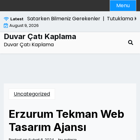
Skip
Menu
to
content
 Slim Satarken Bilmeniz Gerekenler |
Tutuklama Karari K
Latest
August 9, 2026
Duvar Çatı Kaplama
Duvar Çatı Kaplama
Uncategorized
Erzurum Tekman Web
Tasarım Ajansı
Posted on
Şubat 6, 2024
by
admin