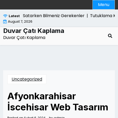
Skip
Menu
to
content
 Slim Satarken Bilmeniz Gerekenler |
Tutuklama Karari K
Latest
August 7, 2026
Duvar Çatı Kaplama
Duvar Çatı Kaplama
Uncategorized
Afyonkarahisar
İscehisar Web Tasarım
Posted on
Şubat 6, 2024
by
admin