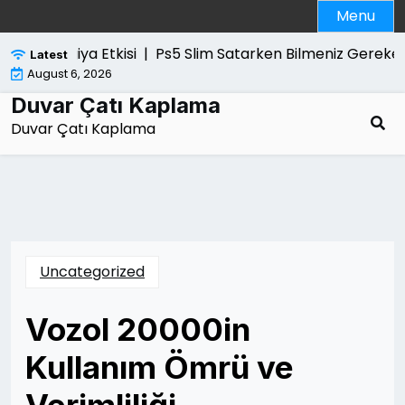
Skip
Menu
to
content
İci Saygiya Etkisi |
Ps5 Slim Satarken Bilmeniz Gerekenle
Latest
August 6, 2026
Duvar Çatı Kaplama
Duvar Çatı Kaplama
Uncategorized
Vozol 20000in
Kullanım Ömrü ve