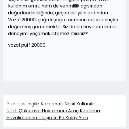
kullanım ömrü hem de verimlilik açısından
değerlendirildiğinde, geçen bir yılın ardından
Vozol 20000, çoğu kişi için memnun edici sonuçlar
doğurmuş görünmekte. Siz de bu heyecan verici
deneyimi yaşamak istemez misiniz?
vozol puff 20000
Yazı
Previous:
Ingiliz Karbonatı Nasıl Kullanılır
gezinmesi
Next:
Çukurova Havalimanı Araç Kiralama
Havalimanına Ulaşımın En Kolay Yolu