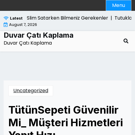
Skip
Menu
to
content
Ps5 Slim Satarken Bilmeniz Gerekenler |
Tutuklama
Latest
August 7, 2026
Duvar Çatı Kaplama
Duvar Çatı Kaplama
Uncategorized
TütünSepeti Güvenilir
Mi_ Müşteri Hizmetleri