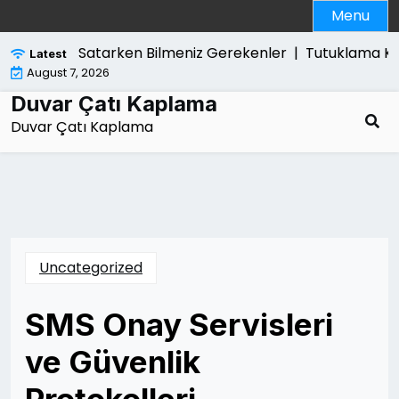
Skip
Menu
to
content
Ps5 Slim Satarken Bilmeniz Gerekenler |
Tutuklama Karari
Latest
August 7, 2026
Duvar Çatı Kaplama
Duvar Çatı Kaplama
Uncategorized
SMS Onay Servisleri
ve Güvenlik