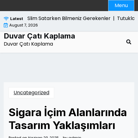
Skip
Menu
to
content
Ps5 Slim Satarken Bilmeniz Gerekenler |
Tutuklama 
Latest
August 7, 2026
Duvar Çatı Kaplama
Duvar Çatı Kaplama
Uncategorized
Sigara İçim Alanlarında
Tasarım Yaklaşımları
Posted on
Haziran 29, 2025
by
admin