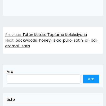
Yazı
Previous:
Tütün Kutusu Toplama Koleksiyonu
gezinmesi
Next:
backwoods-honey-islak-puro-satin-al–bal-
aromali-satis
Ara
Ara
Liste