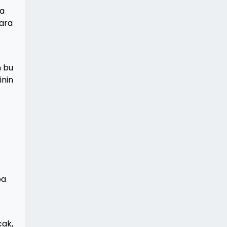
ha
gara
n bu
inin
ba
cak,