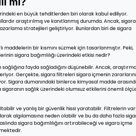
li mi?
indeki en büyük tehditlerden biri olarak kabul ediliyor.
yıllardır araştırılmış ve kanıtlanmış durumda. Ancak, sigara
azarlama stratejileri geliştiriyor. Bunlardan biri de sigara
rlı maddelerin bir kısmını süzmek için tasarlanmıştır. Peki,
erinin sigara bağımlılığı üzerindeki etkisi nedir?
erin sağlığına fayda sağladığını düşünebilir. Ancak, araştırm
yor. Gerçekte, sigara filtreleri sigara içmenin zararların
tiyor. Sigara dumanındaki binlerce kimyasal madde arasın
da sigaranın sağlık üzerindeki olumsuz etkilerini önemli ölç
tabilir ve yanlış bir güvenlik hissi yaratabilir. Filtrelerin varl
 olarak algılamasına neden olabilir ve bu da daha fazla siga
in aslında sigara bağımlılığını artırabileceği ve sigara içme
lmektedir.