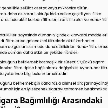
r genellikle selüloz asetat veya mikronize tütün
da, daha az zararlı olduğu iddia edilen çeşitli yeni filtre
arasında aktif karbon filtreler, hibrit filtreler ve nano-filt
 partikülleri sayesinde dumanın içindeki kimyasal maddeleri
it filtreler ise geleneksel filtrelerle aktif karbonun
hem de gazları süzmede daha etkilidirler. Nano-filtreler is
e dumanı daha etkili bir şekilde filtreler.
lı olduğunu belirlemek karmaşık bir süreçtir. Çünkü sigara
anılan filtre tipine bağlı olarak değişebilir. Ayrıca, her filt
unda yeterince bilgi bulunmamaktadır.
lduğunu belirlemek için daha fazla bilimsel araştırmaya iht
 korumak için en iyi seçenek sigarayı tamamen bırakmaktır.
Sigara Bağımlılığı Arasındaki