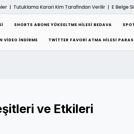
 |
Tutuklama Karari Kim Tarafindan Verilir |
E Belge Siste
SI
SHORTS ABONE YÜKSELTME HILESI BEDAVA
SPOT
N VIDEO INDIRME
TWITTER FAVORI ATMA HILESI PARAS
şitleri ve Etkileri