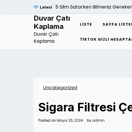
Skip
Ps5 Slim Satarken Bilmeniz Gerekenler
Latest
to
content
Duvar Çatı
LISTE
SAYFA LISTE
Kaplama
Duvar Çatı
TIKTOK GIZLI HESAPTA
Kaplama
Uncategorized
Sigara Filtresi Çe
Posted on
Mayıs 25, 2024
by
admin