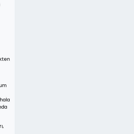
i
ekten
rum
 hala
unda
ı,