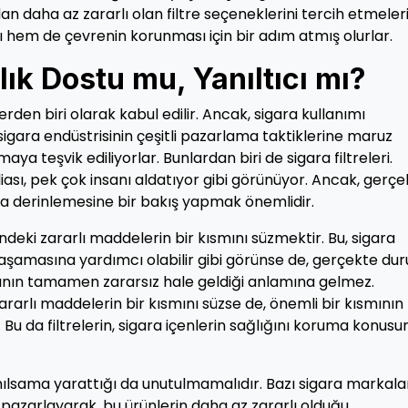
an daha az zararlı olan filtre seçeneklerini tercih etmeler
rı hem de çevrenin korunması için bir adım atmış olurlar.
ğlık Dostu mu, Yanıltıcı mı?
lerden biri olarak kabul edilir. Ancak, sigara kullanımı
sigara endüstrisinin çeşitli pazarlama taktiklerine maruz
maya teşvik ediliyorlar. Bunlardan biri de sigara filtreleri.
ddiası, pek çok insanı aldatıyor gibi görünüyor. Ancak, gerç
da derinlemesine bir bakış yapmak önemlidir.
indeki zararlı maddelerin bir kısmını süzmektir. Bu, sigara
 yaşamasına yardımcı olabilir gibi görünse de, gerçekte du
umanın tamamen zararsız hale geldiği anlamına gelmez.
 zararlı maddelerin bir kısmını süzse de, önemli bir kısmının
Bu da filtrelerin, sigara içenlerin sağlığını koruma konus
 yanılsama yarattığı da unutulmamalıdır. Bazı sigara markalar
ı pazarlayarak, bu ürünlerin daha az zararlı olduğu