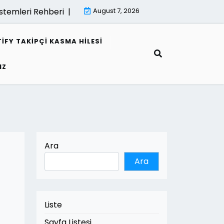
mleri Rehberi |
Mimari Gorsellestirme İle Kamu Projeleri 
August 7, 2026
IFY TAKIPÇI KASMA HILESI
IZ
Ara
Ara
Liste
Sayfa Listesi