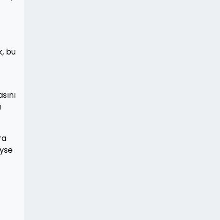
k, bu
asını
a
ra
eyse