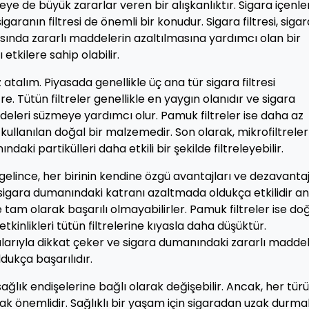
eye de büyük zararlar veren bir alışkanlıktır. Sigara içenler
sigaranın filtresi de önemli bir konudur. Sigara filtresi, sigar
asında zararlı maddelerin azaltılmasına yardımcı olan bir
ı etkilere sahip olabilir.
öz atalım. Piyasada genellikle üç ana tür sigara filtresi
. Tütün filtreler genellikle en yaygın olanıdır ve sigara
eleri süzmeye yardımcı olur. Pamuk filtreler ise daha az
kullanılan doğal bir malzemedir. Son olarak, mikrofiltreler
daki partikülleri daha etkili bir şekilde filtreleyebilir.
ne gelince, her birinin kendine özgü avantajları ve dezavantaj
le sigara dumanındaki katranı azaltmada oldukça etkilidir a
 tam olarak başarılı olmayabilirler. Pamuk filtreler ise do
kinlikleri tütün filtrelerine kıyasla daha düşüktür.
malarıyla dikkat çeker ve sigara dumanındaki zararlı madde
dukça başarılıdır.
e sağlık endişelerine bağlı olarak değişebilir. Ancak, her tür
k önemlidir. Sağlıklı bir yaşam için sigaradan uzak durma