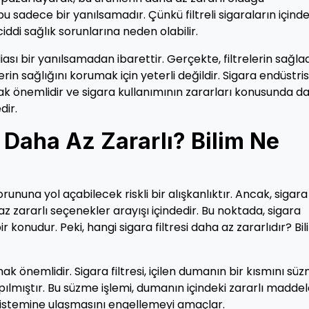
 sadece bir yanılsamadır. Çünkü filtreli sigaraların içinde
ciddi sağlık sorunlarına neden olabilir.
diası bir yanılsamadan ibarettir. Gerçekte, filtrelerin sağla
n sağlığını korumak için yeterli değildir. Sigara endüstris
lmak önemlidir ve sigara kullanımının zararları konusunda d
dir.
i Daha Az Zararlı? Bilim Ne
nuna yol açabilecek riskli bir alışkanlıktır. Ancak, sigara
 zararlı seçenekler arayışı içindedir. Bu noktada, sigara
bir konudur. Peki, hangi sigara filtresi daha az zararlıdır? Bi
mak önemlidir. Sigara filtresi, içilen dumanın bir kısmını sü
ılmıştır. Bu süzme işlemi, dumanın içindeki zararlı maddel
 sistemine ulaşmasını engellemeyi amaçlar.