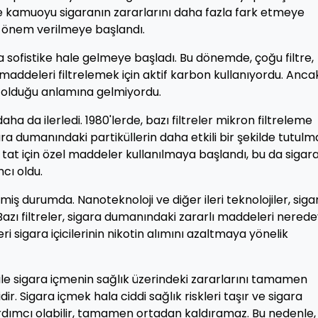
 ve kamuoyu sigaranın zararlarını daha fazla fark etmeye
la önem verilmeye başlandı.
aha sofistike hale gelmeye başladı. Bu dönemde, çoğu filtre,
 maddeleri filtrelemek için aktif karbon kullanıyordu. Anca
z olduğu anlamına gelmiyordu.
 daha da ilerledi. 1980'lerde, bazı filtreler mikron filtreleme
ra dumanındaki partiküllerin daha etkili bir şekilde tutulm
e tat için özel maddeler kullanılmaya başlandı, bu da sigar
mcı oldu.
miş durumda. Nanoteknoloji ve diğer ileri teknolojiler, siga
r. Bazı filtreler, sigara dumanındaki zararlı maddeleri nered
 sigara içicilerinin nikotin alımını azaltmaya yönelik
 bile sigara içmenin sağlık üzerindeki zararlarını tamamen
. Sigara içmek hala ciddi sağlık riskleri taşır ve sigara
yardımcı olabilir, tamamen ortadan kaldıramaz. Bu nedenle,