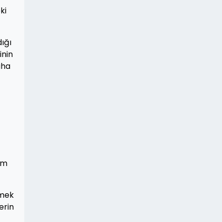
ki
dığı
inin
aha
lim
zmek
erin