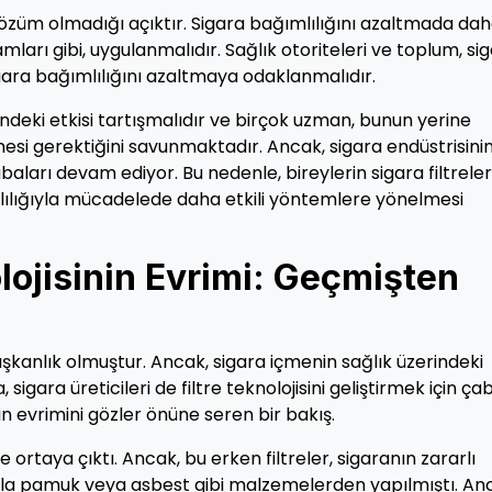
r çözüm olmadığı açıktır. Sigara bağımlılığını azaltmada da
ları gibi, uygulanmalıdır. Sağlık otoriteleri ve toplum, si
e sigara bağımlılığını azaltmaya odaklanmalıdır.
erindeki etkisi tartışmalıdır ve birçok uzman, bunun yerine
si gerektiğini savunmaktadır. Ancak, sigara endüstrisini
aları devam ediyor. Bu nedenle, bireylerin sigara filtreler
ımlılığıyla mücadelede daha etkili yöntemlere yönelmesi
olojisinin Evrimi: Geçmişten
ışkanlık olmuştur. Ancak, sigara içmenin sağlık üzerindeki
 sigara üreticileri de filtre teknolojisini geliştirmek için ça
inin evrimini gözler önüne seren bir bakış.
de ortaya çıktı. Ancak, bu erken filtreler, sigaranın zararlı
ukla pamuk veya asbest gibi malzemelerden yapılmıştı. An