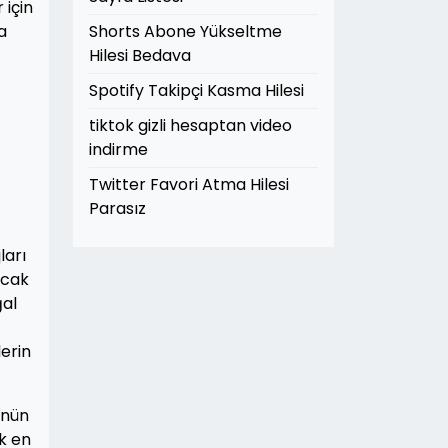
 için
a
Shorts Abone Yükseltme
Hilesi Bedava
Spotify Takipçi Kasma Hilesi
tiktok gizli hesaptan video
indirme
Twitter Favori Atma Hilesi
Parasız
ları
ncak
ğal
lerin
ünün
k en