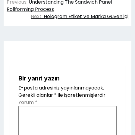
Previous:
Understanding The Sandwich Panel
gezinmesi
Rollforming Process
Next:
Hologram Etiket Ve Marka Guvenligi
Bir yanıt yazın
E-posta adresiniz yayınlanmayacak.
Gerekli alanlar
*
ile işaretlenmişlerdir
Yorum
*