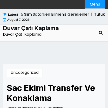
Skip
Menu
to
content
Ps5 Slim Satarken Bilmeniz Gerekenler |
Tutuklam
Latest
August 7, 2026
Duvar Çatı Kaplama
Duvar Çatı Kaplama
Uncategorized
Sac Ekimi Transfer Ve
Konaklama
Posted on
Haziran 14, 2026
by
admin