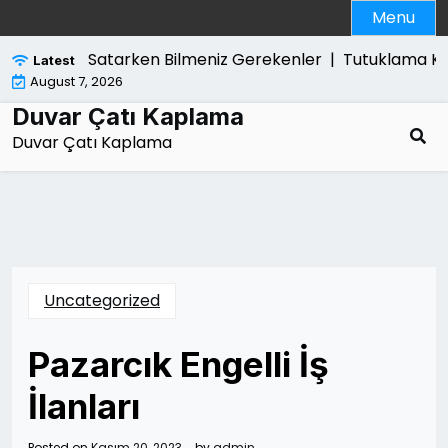
Skip
Menu
to
content
Ps5 Slim Satarken Bilmeniz Gerekenler |
Tutuklama Karari
Latest
August 7, 2026
Duvar Çatı Kaplama
Duvar Çatı Kaplama
Uncategorized
Pazarcık Engelli İş
İlanları
Posted on
Kasım 20, 2023
by
admin