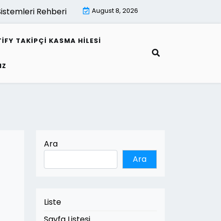
temleri Rehberi |
Mimari Gorsellestirme İle Kamu Projeler
August 8, 2026
IFY TAKIPÇI KASMA HILESI
IZ
Ara
Ara
Liste
Sayfa Listesi