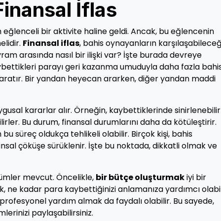
inansal İflas
 eğlenceli bir aktivite haline geldi. Ancak, bu eğlencenin
lidir.
Finansal iflas
, bahis oynayanların karşılaşabileceğ
avram arasında nasıl bir ilişki var? İşte burada devreye
aybettikleri parayı geri kazanma umuduyla daha fazla bahi
 yaratır. Bir yandan heyecan ararken, diğer yandan maddi
sal kararlar alır. Örneğin, kaybettiklerinde sinirlenebilir
rler. Bu durum, finansal durumlarını daha da kötüleştirir.
bu süreç oldukça tehlikeli olabilir. Birçok kişi, bahis
ansal çöküşe sürüklenir. İşte bu noktada, dikkatli olmak ve
özümler mevcut. Öncelikle,
bir bütçe oluşturmak
iyi bir
, ne kadar para kaybettiğinizi anlamanıza yardımcı olabil
profesyonel yardım almak da faydalı olabilir. Bu sayede,
lerinizi paylaşabilirsiniz.