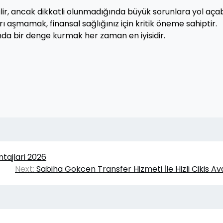
lir, ancak dikkatli olunmadığında büyük sorunlara yol açabi
arı aşmamak, finansal sağlığınız için kritik öneme sahiptir.
da bir denge kurmak her zaman en iyisidir.
ntajlari 2026
Next:
Sabiha Gokcen Transfer Hizmeti İle Hizli Cikis Av