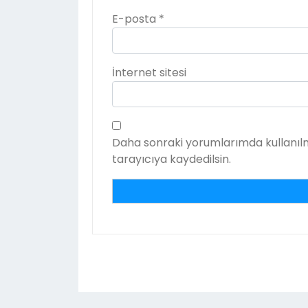
E-posta
*
İnternet sitesi
Daha sonraki yorumlarımda kullanılm
tarayıcıya kaydedilsin.