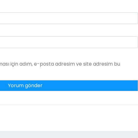
ası için adım, e-posta adresim ve site adresim bu