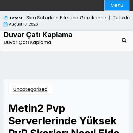
Skip
Menu
to
content
Ps5 Slim Satarken Bilmeniz Gerekenler |
Tutuklama 
Latest
August 10, 2026
Duvar Çatı Kaplama
Duvar Çatı Kaplama
Uncategorized
Metin2 Pvp
Serverlerinde Yüksek