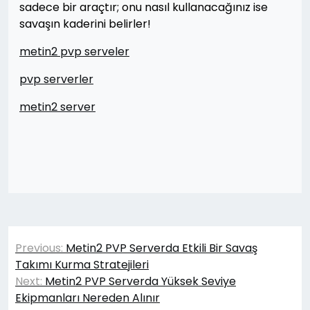
sadece bir araçtır; onu nasıl kullanacağınız ise
savaşın kaderini belirler!
metin2 pvp serveler
pvp serverler
metin2 server
Yazı
Previous:
Metin2 PVP Serverda Etkili Bir Savaş
gezinmesi
Takımı Kurma Stratejileri
Next:
Metin2 PVP Serverda Yüksek Seviye
Ekipmanları Nereden Alınır