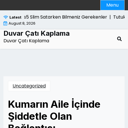
Skip
Menu
to
content
Ps5 Slim Satarken Bilmeniz Gerekenler |
Tutukla
Latest
August 8, 2026
Duvar Çatı Kaplama
Duvar Çatı Kaplama
Uncategorized
Kumarın Aile İçinde
Şiddetle Olan