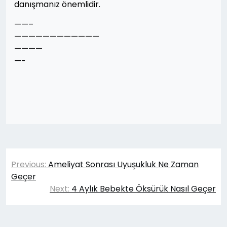
danışmanız önemlidir.
——–
————————————
————
—-
Yazı
Previous:
Ameliyat Sonrası Uyuşukluk Ne Zaman
gezinmesi
Geçer
Next:
4 Aylık Bebekte Öksürük Nasıl Geçer