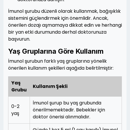
İmunol şurubu düzenli olarak kullanmak, bağışıklık
sistemini güçlendirmek için önemlidir. Ancak,
önerilen dozajı aşmamaya dikkat edin ve herhangi
bir yan etki durumunda derhal doktorunuza
başvurun.
Yaş Gruplarına Göre Kullanım
İmunol şurubun farklı yaş gruplarına yönelik
önerilen kullanım şekilleri aşağıda belirtilmiştir:
Yaş
Kullanım Şekli
Grubu
İmunol şurup bu yaş grubunda
0-2
önerilmemektedir. Bebekler için
yaş
doktor önerisi alınmalıdır.
Günde 1 kez 5 ml (1 çay kaşığı) İmunol