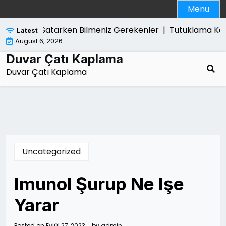
Skip
Menu
to
content
s5 Slim Satarken Bilmeniz Gerekenler |
Tutuklama Karari 
Latest
August 6, 2026
Duvar Çatı Kaplama
Duvar Çatı Kaplama
Uncategorized
Imunol Şurup Ne Işe
Yarar
Posted on
Eylül 27, 2023
by
admin