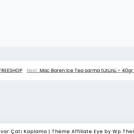
 FREESHOP
Next:
Mac Baren Ice Tea sarma tütünü – 40gr 
var Çatı Kaplama
|
Theme Affiliate Eye
by Wp The