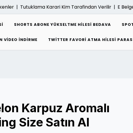
kenler |
Tutuklama Karari Kim Tarafindan Verilir |
E Belge
SI
SHORTS ABONE YÜKSELTME HILESI BEDAVA
SPOT
N VIDEO INDIRME
TWITTER FAVORI ATMA HILESI PARAS
lon Karpuz Aromalı
ing Size Satın Al