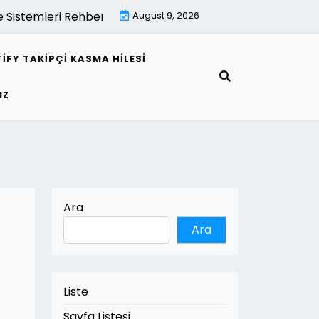
 Sistemleri Rehberi |
Mimari Gorsellestirme İle Kamu Proj
August 9, 2026
IFY TAKIPÇI KASMA HILESI
IZ
Ara
Ara
Liste
Sayfa Listesi