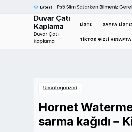
Skip
Ps5 Slim Satarken Bilmeniz Gere
Latest
to
content
Duvar Çatı
LISTE
SAYFA LISTE
Kaplama
Duvar Çatı
TIKTOK GIZLI HESAPTA
Kaplama
Uncategorized
Hornet Waterme
sarma kağıdı – K