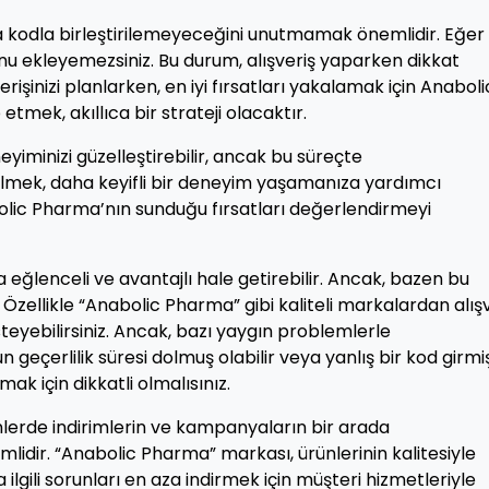
la kodla birleştirilemeyeceğini unutmamak önemlidir. Eğer 
unu ekleyemezsiniz. Bu durum, alışveriş yaparken dikkat
rişinizi planlarken, en iyi fırsatları yakalamak için Anaboli
mek, akıllıca bir strateji olacaktır.
eyiminizi güzelleştirebilir, ancak bu süreçte
ilmek, daha keyifli bir deneyim yaşamanıza yardımcı
bolic Pharma’nın sunduğu fırsatları değerlendirmeyi
a eğlenceli ve avantajlı hale getirebilir. Ancak, bazen bu
. Özellikle “Anabolic Pharma” gibi kaliteli markalardan alış
teyebilirsiniz. Ancak, bazı yaygın problemlerle
n geçerlilik süresi dolmuş olabilir veya yanlış bir kod girmi
mak için dikkatli olmalısınız.
ünlerde indirimlerin ve kampanyaların bir arada
dir. “Anabolic Pharma” markası, ürünlerinin kalitesiyle
ilgili sorunları en aza indirmek için müşteri hizmetleriyle