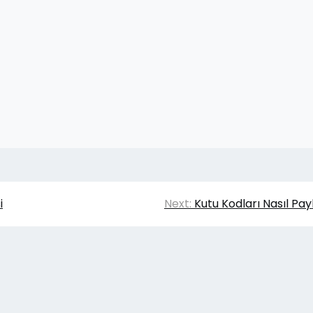
i
Next:
Kutu Kodları Nasıl Payl