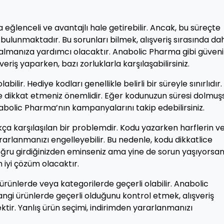
a eğlenceli ve avantajlı hale getirebilir. Ancak, bu süreçte
 bulunmaktadır. Bu sorunları bilmek, alışveriş sırasında da
almanıza yardımcı olacaktır. Anabolic Pharma gibi güvenil
riş yaparken, bazı zorluklarla karşılaşabilirsiniz.
abilir. Hediye kodları genellikle belirli bir süreyle sınırlıdır.
 dikkat etmeniz önemlidir. Eğer kodunuzun süresi dolmuş
bolic Pharma’nın kampanyalarını takip edebilirsiniz.
sıkça karşılaşılan bir problemdir. Kodu yazarken harflerin v
ararlanmanızı engelleyebilir. Bu nedenle, kodu dikkatlice
ğru girdiğinizden eminseniz ama yine de sorun yaşıyorsan
 iyi çözüm olacaktır.
 ürünlerde veya kategorilerde geçerli olabilir. Anabolic
gi ürünlerde geçerli olduğunu kontrol etmek, alışveriş
tir. Yanlış ürün seçimi, indirimden yararlanmanızı