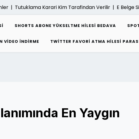
er |
Tutuklama Karari Kim Tarafindan Verilir |
E Belge Sis
SI
SHORTS ABONE YÜKSELTME HILESI BEDAVA
SPOT
N VIDEO INDIRME
TWITTER FAVORI ATMA HILESI PARAS
lanımında En Yaygın