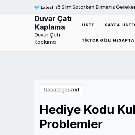
Skip
Ps5 Slim Satarken Bilmeniz Gerekenl
Latest
to
content
Duvar Çatı
LISTE
SAYFA LISTE
Kaplama
Duvar Çatı
TIKTOK GIZLI HESAPTA
Kaplama
Uncategorized
Hediye Kodu Kul
Problemler