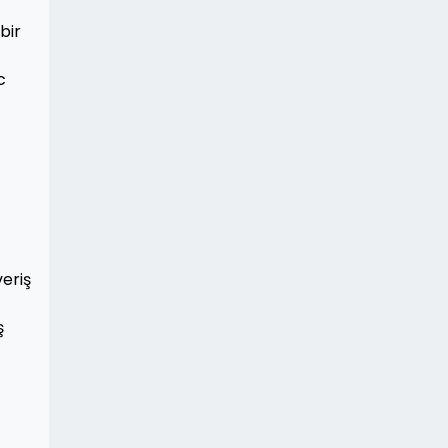
bir
c
veriş
ş