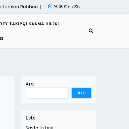
temleri Rehberi |
Mimari Gorsellestirme İle Kamu Projeler
August 9, 2026
IFY TAKIPÇI KASMA HILESI
IZ
Ara
Ara
Liste
Sayfa Listesi