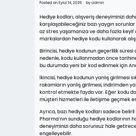
Posted on
Eylül 14, 2025
by
admin
Hediye kodları, alışveriş deneyiminizi dah
karşılaşabileceğiniz bazı yaygın sorunlar
az stres yaşamanıza ve daha fazla keyif 
markalardan hediye kodu kullanarak alışve
Birincisi, hediye kodunun geçerlilik süresi ol
nedenle, kodu kullanmadan önce tarihine
bu durumda yeni bir kod edinmek için Ana
İkincisi, hediye kodunun yanlış girilmesi 
rakamların yanlış girilmesi, indirimden y
kontrol etmekte fayda var. Eğer kodu do
müşteri hizmetleri ile iletişime geçmek en
Ayrıca, bazı hediye kodları sadece belirli
Pharma’nın sunduğu hediye kodlarının han
deneyiminizi daha sorunsuz hale getirecek
engelleyebilir.