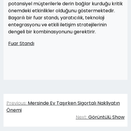
potansiyel müşterilerle derin bağlar kurduğu kritik
önemdeki etkinlikler olduğunu göstermektedir.
Başarılı bir fuar standı, yaratıcılık, teknoloji
entegrasyonu ve etkili iletişim stratejilerinin
dengeli bir kombinasyonunu gerektirir.
Fuar Standı
Yazı
Previous:
Mersinde Ev Taşırken Sigortalı Nakliyatın
gezinmesi
Önemi
Next:
Görüntülü Show