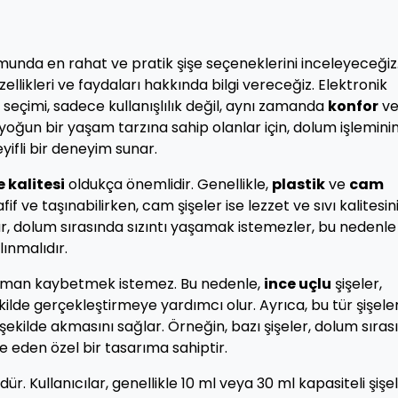
unda en rahat ve pratik şişe seçeneklerini inceleyeceğiz
zellikleri ve faydaları hakkında bilgi vereceğiz. Elektronik
i seçimi, sadece kullanışlılık değil, aynı zamanda
konfor
v
yoğun bir yaşam tarzına sahip olanlar için, dolum işlemini
yifli bir deneyim sunar.
kalitesi
oldukça önemlidir. Genellikle,
plastik
ve
cam
fif ve taşınabilirken, cam şişeler ise lezzet ve sıvı kalitesin
ar, dolum sırasında sızıntı yaşamak istemezler, bu nedenle
lınmalıdır.
a zaman kaybetmek istemez. Bu nedenle,
ince uçlu
şişeler,
kilde gerçekleştirmeye yardımcı olur. Ayrıca, bu tür şişele
r şekilde akmasını sağlar. Örneğin, bazı şişeler, dolum sıra
e eden özel bir tasarıma sahiptir.
ür. Kullanıcılar, genellikle 10 ml veya 30 ml kapasiteli şişel