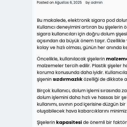
Posted on
Ağustos 6, 2025
by
admin
Bu makalede, elektronik sigara pod dolum
Kullanıcı deneyimini artıran bu şişelerin ö
sigara kullanıcıları için doğru dolum şişes
açısından da büyük önem taşır. Özellikle 
kolay ve hızlı olması, günün her anında ke
Öncelikle, kullanılacak şişelerin
malzeme 
malzemeler tercih edilir. Plastik şişeler ha
koruma konusunda daha iyidir. Kullanıcıl
şişenin
sızdırmazlık
özelliği de dikkate a
Birçok kullanıcı, dolum işlemi sırasınd
dolum işlemini daha hızlı ve hassas bir şe
kullanımı, sıvının pod içerisine düzgün bi
oluşabilecek hava kabarcıklarını minimiz
Şişelerin
kapasitesi
de önemli bir faktörd