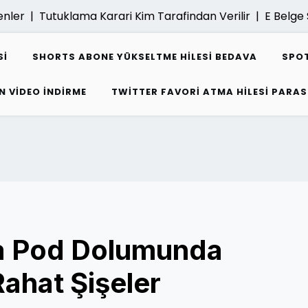
ler |
Tutuklama Karari Kim Tarafindan Verilir |
E Belge S
SI
SHORTS ABONE YÜKSELTME HILESI BEDAVA
SPOT
N VIDEO INDIRME
TWITTER FAVORI ATMA HILESI PARAS
ra Pod Dolumunda
Rahat Şişeler