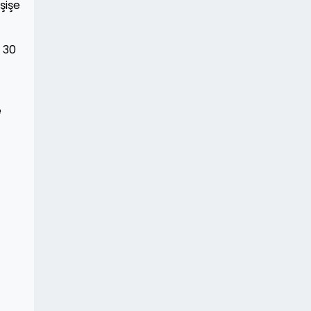
şişe
 30
e