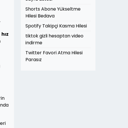
Shorts Abone Yükseltme
Hilesi Bedava
.
Spotify Takipçi Kasma Hilesi
e
hız
tiktok gizli hesaptan video
n
indirme
Twitter Favori Atma Hilesi
Parasız
i
rin
sında
eri