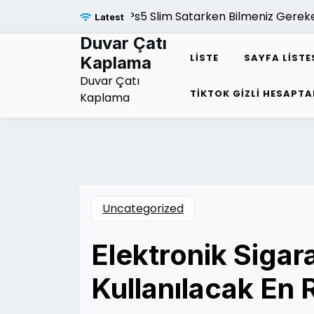
Skip
Ps5 Slim Satarken Bilmeniz Gereken
Latest
to
content
Duvar Çatı
LISTE
SAYFA LISTE
Kaplama
Duvar Çatı
TIKTOK GIZLI HESAPTA
Kaplama
Uncategorized
Elektronik Siga
Kullanılacak En 