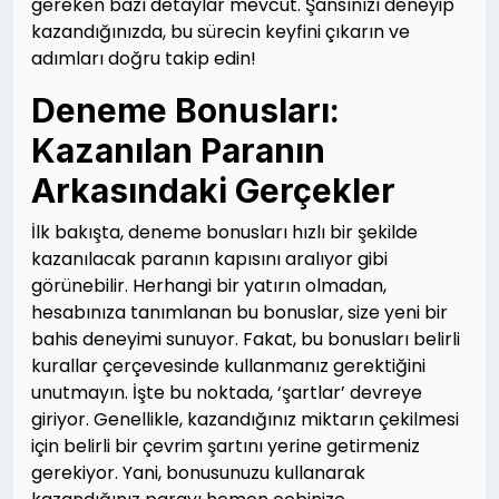
gereken bazı detaylar mevcut. Şansınızı deneyip
kazandığınızda, bu sürecin keyfini çıkarın ve
adımları doğru takip edin!
Deneme Bonusları:
Kazanılan Paranın
Arkasındaki Gerçekler
İlk bakışta, deneme bonusları hızlı bir şekilde
kazanılacak paranın kapısını aralıyor gibi
görünebilir. Herhangi bir yatırın olmadan,
hesabınıza tanımlanan bu bonuslar, size yeni bir
bahis deneyimi sunuyor. Fakat, bu bonusları belirli
kurallar çerçevesinde kullanmanız gerektiğini
unutmayın. İşte bu noktada, ‘şartlar’ devreye
giriyor. Genellikle, kazandığınız miktarın çekilmesi
için belirli bir çevrim şartını yerine getirmeniz
gerekiyor. Yani, bonusunuzu kullanarak