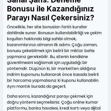
Bonusu ile Kazandığınız
Parayı Nasıl Çekersiniz?
Öncelikle, her site bonusları farklı kurallar
dahilinde sunar. Bonusun kullanılabilirliği ve çekim
koşulları hakkında bilgi sahibi olmak,
kazanımlarınızı almanın ilk adımı. Çoğu zaman,
bonusu çekebilmek için belirli bir miktar bahis
yapmanız gerekebilir. Bu, sitenin kendisine
güvenilmesini sağlamak için uyguladığı bir
yöntemdir. Düşünün ki, bir marketten aldığınız
indirim kuponunu kullanarak önce kasada belirli
bir harcama yapmalısınız ki kuponu kullanabilin.
Aynı mantık burada da geçerli.
Daha sonra, kazandığınız parayı çekmek için
doğru yöntemi seçmelisiniz. Çoğu online kumar
platformu, banka havalesi, kredi kartı veya dijital