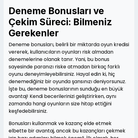
Deneme Bonusları ve
Çekim Süreci: Bilmeniz
Gerekenler
Deneme bonusları, belirli bir miktarda oyun kredisi
vererek, kullanıcıların oyunları risk almadan
denemelerine olanak tanır. Yani, bu bonus
sayesinde paranızı riske atmadan birkaç farklı
oyunu deneyimleyebilirsiniz. Hayal edin ki, hiç
denemediğiniz bir oyunda şansınızı deniyorsunuz.
İşte bu, deneme bonuslarının sunduğu en büyük
avantaj! Kendi becerilerinizi geliştirirken, aynı
zamanda hangi oyunların size hitap ettiğini
keşfedebilirsiniz.
Bonusları kullanmak ve kazanç elde etmek
elbette bir avantaj, ancak bu kazançları çekmek