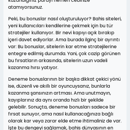
kazandığınız parayı hemen cebinize
atamıyorsunuz.
Peki, bu bonuslar nasıl oluşturuluyor? Bahis siteleri,
yeni kullanıcıları kendilerine çekmek için bu tür
stratejiler kullanıyor. Bir nevi kapıyı açık bırakıp
içeri davet ediyorlar. Ama burada ilginç bir ayrıntı
var: Bu bonuslar, sitelerin kar etme stratejilerine
entegre edilmiş durumda. Yani, çok cazip görünen
bu fırsatların arkasında, sitelerin uzun vadeli
kazanma hırsı yatıyor.
Deneme bonuslarının bir başka dikkat çekici yönü
ise, düzenli ve akıllı bir oyuncuysanız, bunlarla
kazanma şansınızın artması. Ama unutmayın,
kayıplarınız da aynı oranda hızlı bir şekilde
gelebilir. Sonuçta, deneme bonusları sadece bir
fırsat sunuyor, ama nasıl kullanacağınıza bağlı
olarak kar veya zarar elde etme ihtimaliniz de var.
İşte bu dengeyi sağlamak, bahis dünyasının en