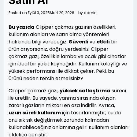
Satın Al
Posted on
Eylül 3, 2025
Mart 29, 2026
by
admin
Bu yazıda
Clipper çakmaz gazının özellikleri,
kullanım alanları ve satın alma yöntemleri
hakkında bilgi vereceğiz.
Güvenli
ve
etkili
bir
ürün arıyorsanız, doğru yerdesiniz. Clipper
çakmaz gazı, özellikle lamba ve ocak gibi cihazlar
için ideal bir yakıt kaynağıdır. Kullanım kolaylığı ve
yüksek performansı ile dikkat çeker. Peki, bu
ürünü neden tercih etmelisiniz?
Clipper çakmaz gazı,
yüksek saflaştırma
süreci
ile üretilir. Bu sayede, yanma sırasında oluşan
zararlı gazların miktarı en aza indirilir. Ayrıca,
uzun süreli kullanım
için tasarlanmıştır; bu da
onu sık sık değiştirmek zorunda kalmadan
kullanabileceğiniz anlamına gelir. Kullanım alanları
oldukça geniştir: