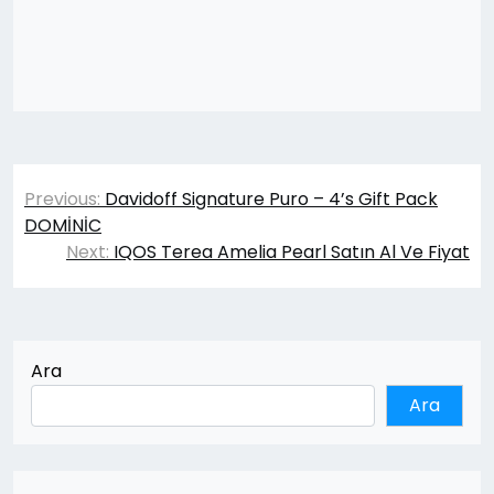
Yazı
Previous:
Davidoff Signature Puro – 4’s Gift Pack
gezinmesi
DOMİNİC
Next:
IQOS Terea Amelia Pearl Satın Al Ve Fiyat
Ara
Ara