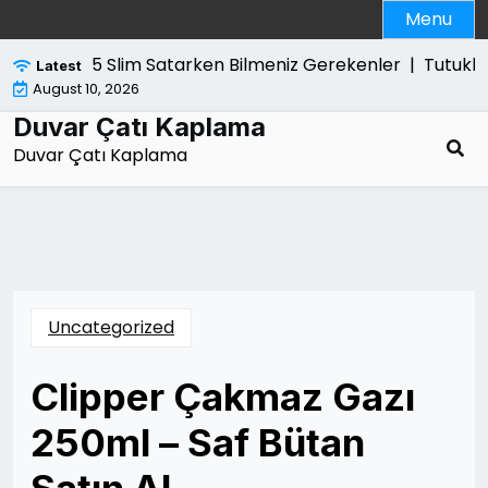
Skip
Menu
to
content
Ps5 Slim Satarken Bilmeniz Gerekenler |
Tutuklam
Latest
August 10, 2026
Duvar Çatı Kaplama
Duvar Çatı Kaplama
Uncategorized
Clipper Çakmaz Gazı
250ml – Saf Bütan