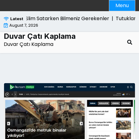
Skip
Menu
to
content
Ps5 Slim Satarken Bilmeniz Gerekenler |
Tutuklama K
Latest
August 7, 2026
Duvar Çatı Kaplama
Duvar Çatı Kaplama