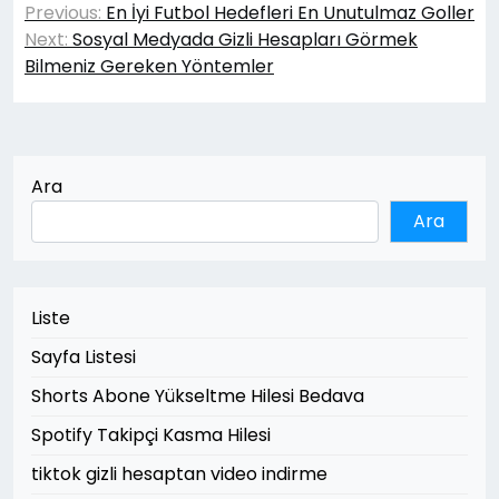
Previous:
En İyi Futbol Hedefleri En Unutulmaz Goller
gezinmesi
Next:
Sosyal Medyada Gizli Hesapları Görmek
Bilmeniz Gereken Yöntemler
Ara
Ara
Liste
Sayfa Listesi
Shorts Abone Yükseltme Hilesi Bedava
Spotify Takipçi Kasma Hilesi
tiktok gizli hesaptan video indirme