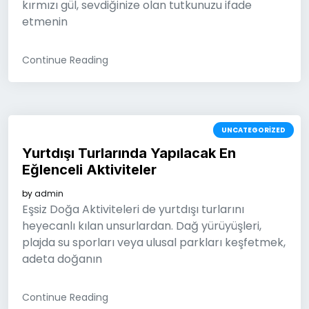
kırmızı gül, sevdiğinize olan tutkunuzu ifade
etmenin
Continue Reading
UNCATEGORIZED
Yurtdışı Turlarında Yapılacak En
Eğlenceli Aktiviteler
by
admin
Eşsiz Doğa Aktiviteleri de yurtdışı turlarını
heyecanlı kılan unsurlardan. Dağ yürüyüşleri,
plajda su sporları veya ulusal parkları keşfetmek,
adeta doğanın
Continue Reading